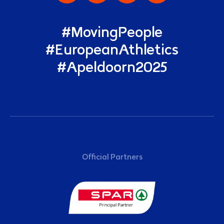
#MovingPeople
#EuropeanAthletics
#Apeldoorn2025
Sponsoren
Official Partners