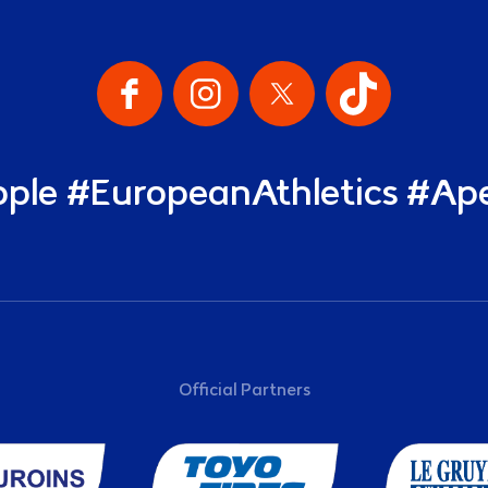
alen
ple #EuropeanAthletics #Ap
Official Partners