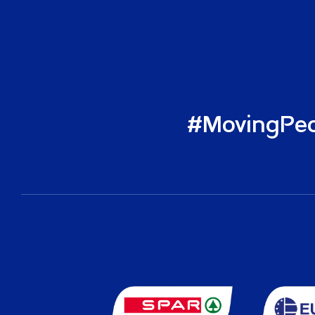
Onze Social Media Kan
#MovingPeo
Sponsoren