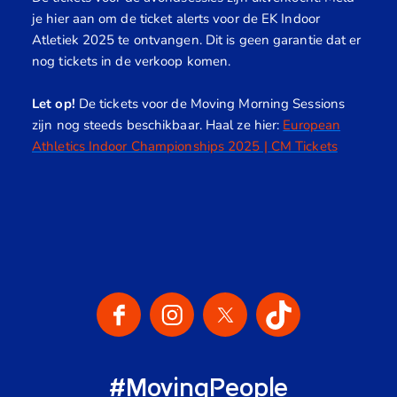
Onze Social Media Kanalen
#MovingPeople