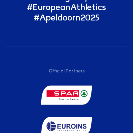
#EuropeanAthletics
#Apeldoorn2025
Sponsoren
Official Partners