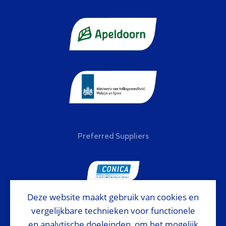
Preferred Suppliers
Deze website maakt gebruik van cookies en
vergelijkbare technieken voor functionele
National Sponsor
en analytische doeleinden, om het mogelijk