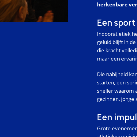
herkenbare verh
Een sport
Indooratletiek he
geluid blijft in 
die kracht volle
maar een ervarin
Die nabijheid kan
starten, een spri
sneller waarom a
gezinnen, jonge 
Een impul
Grote evenement
atletiekverenigi