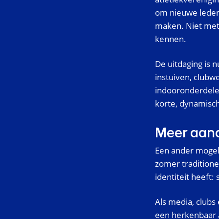
om nieuwe leden 
maken. Niet met
kennen.
De uitdaging is 
instuiven, club
indooronderdelen
korte, dynamisc
Meer aand
Een ander mogeli
zomer traditionee
identiteit heeft:
Als media, clubs
een herkenbaar 