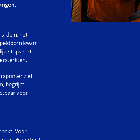
hangen.
s klein, het
In Apeldoorn kwam
ijke topsport,
ersterkten.
 sprinter ziet
n, begrijpt
astbaar voor
pakt. Voor
ienen als verhaal