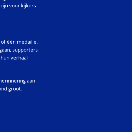
zijn voor kijkers
of één medaille.
 gaan, supporters
e hun verhaal
herinnering aan
and groot,