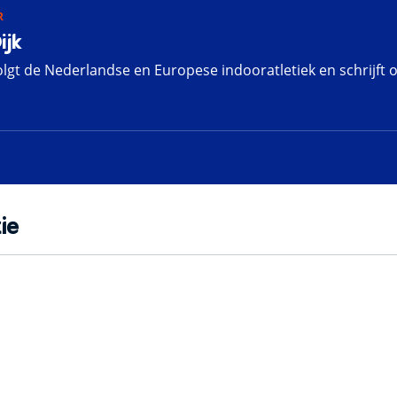
R
ijk
olgt de Nederlandse en Europese indooratletiek en schrijft 
ie