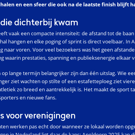
alen en een sfeer die ook na de laatste finish blijft 
 die dichterbij kwam
eft vaak een compacte intensiteit: de afstand tot de baan i
de hal hangen en elke poging of sprint is direct voelbaar. 
dig naar voren. Voor veel bezoekers was het geen afstandel
g waarin prestaties, spanning en publieksenergie elkaar v
 op lange termijn belangrijker zijn dan één uitslag. Wie een
nger ziet wachten op stilte of een estafetteploeg ziet viere
tletiek zo breed en aantrekkelijk is. Het maakt de sport t
sporters en nieuwe fans.
s voor verenigingen
en werken pas echt door wanneer ze lokaal worden opge
ngen in Nederland ligt daar de kans: Apeldoorn 2025 kan d