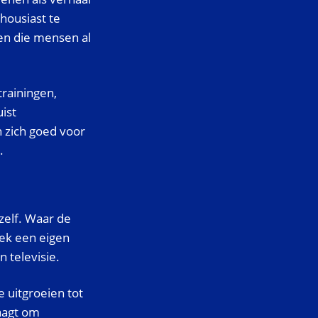
housiast te
en die mensen al
trainingen,
ist
 zich goed voor
.
zelf. Waar de
iek een eigen
n televisie.
e uitgroeien tot
aagt om