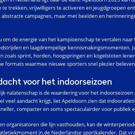
te trekken, vrijwilligers te activeren en jeugdgroepen ent
 abstracte campagnes, maar met beelden en herinnering
nu om de energie van het kampioenschap te vertalen naar 
wedstrijden en laagdrempelige kennismakingsmomenten. Ju
 zoals sprint, horden, hoogspringen en kogelstoten lenen
he formats waarmee nieuwe sporters snel plezier beleven
acht voor het indoorseizoen
jk nalatenschap is de waardering voor het indoorseizoen 
l veel aandacht krijgt, liet Apeldoorn zien dat indooratlet
 sneller, compacter en soms spectaculairder voor publiek e
 en organisatoren die lijn vasthouden, kan de winterperiod
atletiekmoment in de Nederlandse sportkalender. Dat vr