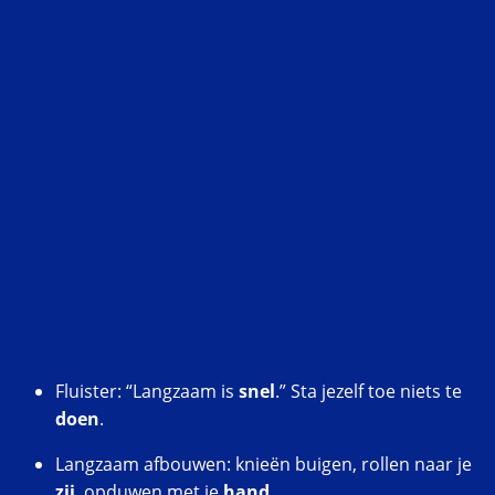
Fluister: “Langzaam is
snel
.” Sta jezelf toe niets te
doen
.
Langzaam afbouwen: knieën buigen, rollen naar je
zij
, opduwen met je
hand
.