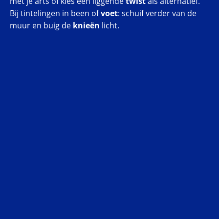
met je arts of kies een liggende
twist
als alternatief.
Bij tintelingen in been of
voet
: schuif verder van de
muur en buig de
knieën
licht.