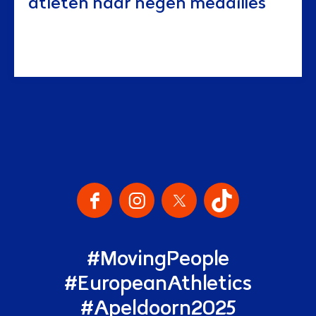
atleten naar negen medailles
Onze Social Media Kanalen
#MovingPeople
#EuropeanAthletics
#Apeldoorn2025