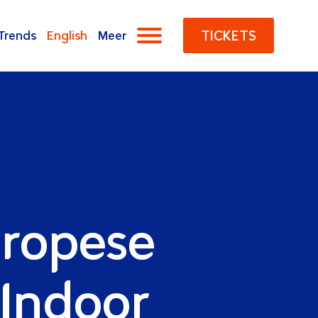
ships Apeldoorn 2
TICKETS
Trends
English
Meer
uropese
Indoor