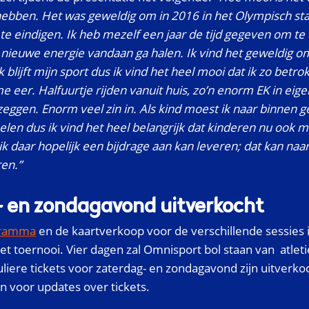
 hebben. Het was geweldig om in 2016 in het Olympisch st
te eindigen.
Ik heb mezelf een jaar de tijd gegeven om te
k nieuwe energie vandaan ga halen. Ik vind het geweldig o
ek blijft mijn sport dus ik vind het heel mooi dat ik zo betro
 eer. Halfuurtje rijden vanuit huis, zo’n enorm EK in eigen
eggen. Enorm veel zin in. Als kind moest ik naar binnen 
elen dus ik vind het heel belangrijk dat kinderen nu ook 
k daar hopelijk een bijdrage aan kan leveren; dat kan naa
ren.”
 en zondagavond uitverkocht
gramma
en de kaartverkoop voor de verschillende sessies i
et toernooi. Vier dagen zal Omnisport bol staan van atlet
liere tickets voor zaterdag- en zondagavond zijn uitverko
en voor updates over tickets.