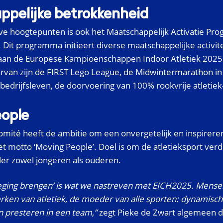
pelijke betrokkenheid
eve hoogtepunten is ook het Maatschappelijk Activatie P
. Dit programma initieert diverse maatschappelijke activit
 aan de Europese Kampioenschappen Indoor Atletiek 2025
rvan zijn de FIRST Lego League, de Midwintermarathon i
bedrijfsleven, de doorvoering van 100% rookvrije atletiek
ople
omité heeft de ambitie om een onvergetelijk en inspirer
t motto ‘Moving People’. Doel is om de atletieksport verd
er zowel jongeren als ouderen.
ging brengen’ is wat we nastreven met EICH2025. Mense
ken van atletiek, de moeder van alle sporten: dynamisch z
en presteren in een team,”
zegt Pieke de Zwart algemeen d