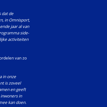
s dat de
n, in Omnisport,
ende jaar al van
 programma side-
jke activiteiten
oordelen van zo
a in onze
t is zoveel
samen en geeft
 inwoners in
 mee kan doen.