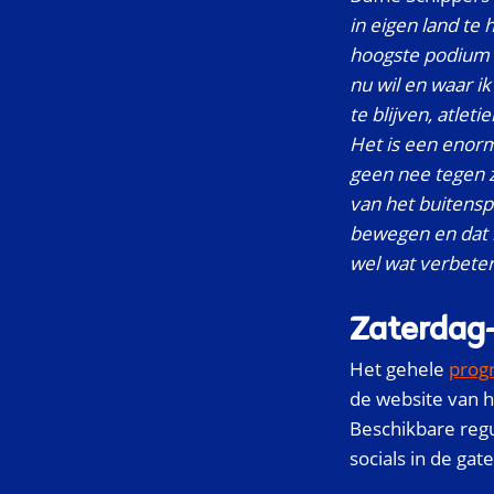
in eigen land te
hoogste podium 
nu wil en waar i
te blijven, atleti
Het is een enorme
geen nee tegen z
van het buitensp
bewegen en dat i
wel wat verbete
Zaterdag-
Het gehele
pro
de website van h
Beschikbare regu
socials in de gat