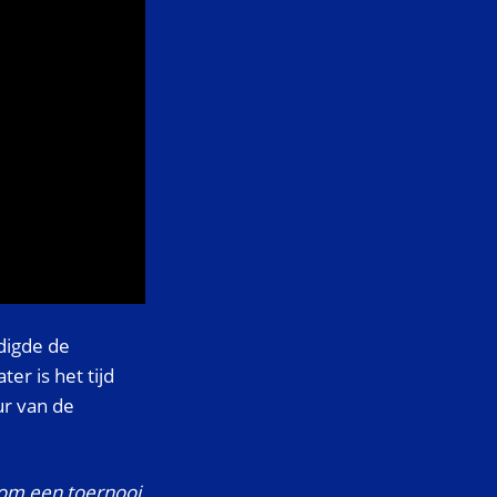
digde de
er is het tijd
ur van de
 om een toernooi