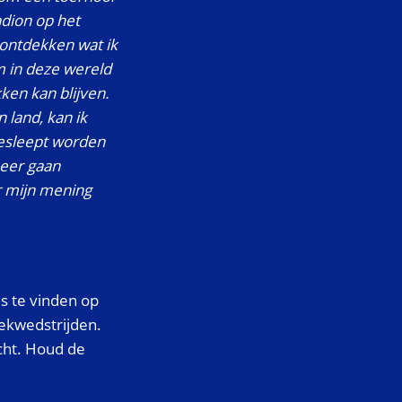
adion op het
 ontdekken wat ik
m in deze wereld
kken kan blijven.
 land, kan ik
gesleept worden
meer gaan
r mijn mening
s te vinden op
iekwedstrijden.
cht. Houd de