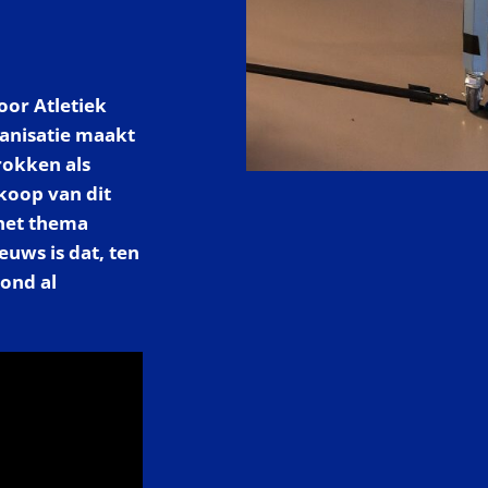
or Atletiek
ganisatie maakt
rokken als
koop van dit
het thema
euws is dat, ten
vond al