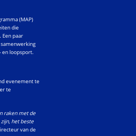
rogramma (MAP)
eiten die
. Een paar
n samenwerking
- en loopsport.
end evenement te
er te
n raken met de
ijn, het beste
irecteur van de