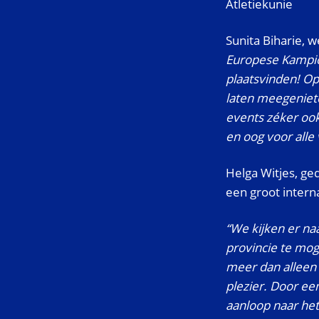
Atletiekunie
Sunita Biharie,
Europese Kampioe
plaatsvinden! Op
laten meegeniete
events zéker ook
en oog voor alle 
Helga Witjes, ge
een groot interna
“We kijken er na
provincie te mo
meer dan alleen 
plezier. Door ee
aanloop naar he