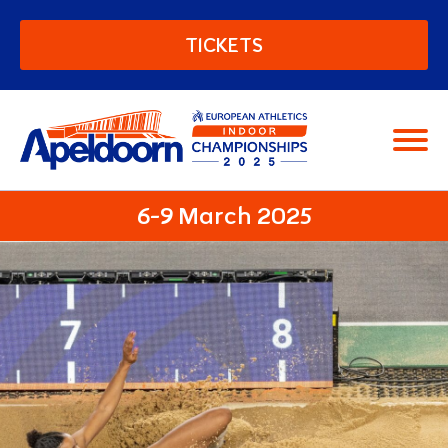
European Athletics Indoor C
TICKETS
Moving people
6-9 March 2025