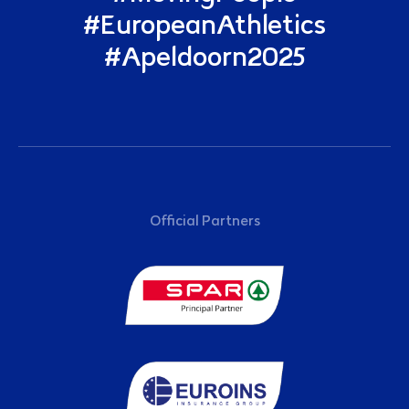
#EuropeanAthletics
#Apeldoorn2025
Sponsors
Official Partners